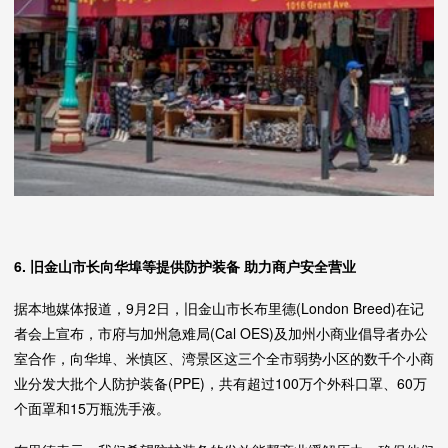
6. 旧金山市长向华埠等提供防护装备 助力商户安全营业
据本地媒体报道，9月2日，旧金山市长布里德(London Breed)在记
者会上宣布，市府与加州急难局(Cal OES)及加州小商业倡导者办公
室合作，向华埠、米慎区、湾景区这三个全市弱势小区的数千个小商
业分发大批个人防护装备(PPE)，共有超过100万个外科口罩、60万
个面罩和15万瓶洗手液。