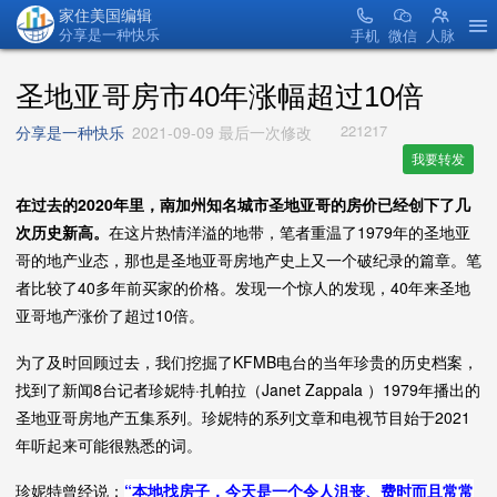
家住美国编辑
分享是一种快乐
手机
微信
人脉
圣地亚哥房市40年涨幅超过10倍
221217
分享是一种快乐
2021-09-09 最后一次修改
我要转发
在过去的2020年里，南加州知名城市圣地亚哥的房价已经创下了几
次历史新高。
在这片热情洋溢的地带，笔者重温了1979年的圣地亚
哥的地产业态，那也是圣地亚哥房地产史上又一个破纪录的篇章。笔
者比较了40多年前买家的价格。发现一个惊人的发现，40年来圣地
亚哥地产涨价了超过10倍。
为了及时回顾过去，我们挖掘了KFMB电台的当年珍贵的历史档案，
找到了新闻8台记者珍妮特·扎帕拉（Janet Zappala ）1979年播出的
圣地亚哥房地产五集系列。珍妮特的系列文章和电视节目始于2021
年听起来可能很熟悉的词。
珍妮特曾经说：
“本地找房子，今天是一个令人沮丧、费时而且常常