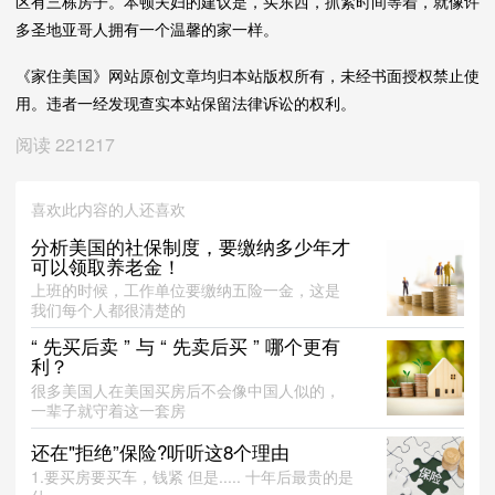
区有三栋房子。本顿夫妇的建议是，买东西，抓紧时间等着，就像许
多圣地亚哥人拥有一个温馨的家一样。
《家住美国》网站原创文章均归本站版权所有，未经书面授权禁止使
用。违者一经发现查实本站保留法律诉讼的权利。
阅读
221217
喜欢此内容的人还喜欢
分析美国的社保制度，要缴纳多少年才
可以领取养老金！
上班的时候，工作单位要缴纳五险一金，这是
我们每个人都很清楚的
“ 先买后卖 ” 与 “ 先卖后买 ” 哪个更有
利？
很多美国人在美国买房后不会像中国人似的，
一辈子就守着这一套房
还在"拒绝”保险?听听这8个理由
1.要买房要买车，钱紧 但是..... 十年后最贵的是