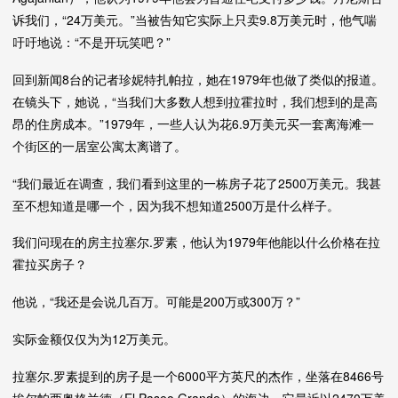
诉我们，“24万美元。”当被告知它实际上只卖9.8万美元时，他气喘
吁吁地说：“不是开玩笑吧？”
回到新闻8台的记者珍妮特扎帕拉，她在1979年也做了类似的报道。
在镜头下，她说，“当我们大多数人想到拉霍拉时，我们想到的是高
昂的住房成本。”1979年，一些人认为花6.9万美元买一套离海滩一
个街区的一居室公寓太离谱了。
“我们最近在调查，我们看到这里的一栋房子花了2500万美元。我甚
至不想知道是哪一个，因为我不想知道2500万是什么样子。
我们问现在的房主拉塞尔.罗素，他认为1979年他能以什么价格在拉
霍拉买房子？
他说，“我还是会说几百万。可能是200万或300万？”
实际金额仅仅为为12万美元。
拉塞尔.罗素提到的房子是一个6000平方英尺的杰作，坐落在8466号
埃尔帕西奥格兰德（El Paseo Grande）的海边。它最近以2470万美