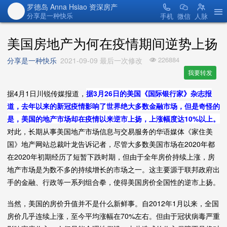
罗德岛 Anna Hsiao 资深房产
分享是一种快乐
手机
微信
人脉
美国房地产为何在疫情期间逆势上扬
226884
分享是一种快乐
2021-09-09 最后一次修改
我要转发
据4月1日川锐传媒报道，
据3月26日的美国《国际银行家》杂志报
道，去年以来的新冠疫情影响了世界绝大多数金融市场，但是奇怪的
是，美国的地产市场却在疫情以来逆市上扬，上涨幅度达10%以上。
对此，长期从事美国地产市场信息与交易服务的华语媒体《家住美
国》地产网站总裁叶龙告诉记者，尽管大多数美国市场在2020年都
在2020年初期经历了短暂下跌时期，但由于全年房价持续上涨，房
地产市场是为数不多的持续增长的市场之一。这主要源于联邦政府出
手的金融、行政等一系列组合拳，使得美国房价全国性的逆市上扬。
当然，美国的房价升值并不是什么新鲜事。自2012年1月以来，全国
房价几乎连续上涨，至今平均涨幅在70%左右。但由于冠状病毒严重