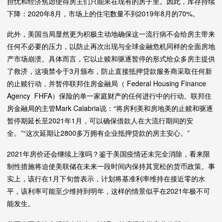
担忧和经济焦虑使得房主们只能呆在现有的房子里。因此，库存持续
下降：2020年8月，市场上的住宅数量不到2019年8月的70%。
此外，美国当局显然更为积极主动地确保这一流行病不会给房主带来
任何不必要的压力，以防止再次出现与全球金融危机同样的全面房地
产市场崩溃。具体而言，它以止赎和驱逐暂停的形式给众多房主提供
了救济，这项禁令于3月颁布，防止直接抵押贷款服务商采取任何新
的止赎行动，并暂停联邦住房金融局（ Federal Housing Finance
Agency FHFA）保险的单一家庭财产的任何进行中的行动。联邦住
房金融局的主管Mark Calabria说：“将房利美和房地美的止赎和驱逐
暂停期延长至2021年1月，可以确保借款人在大流行期间的安
全。”“这次延期让2800多万拥有企业抵押贷款的房主安心。”
2021年房价还会继续上涨吗？鉴于美国疫情还未完全消除，看来限
制性措施将迫使美联储在未来一段时间内保持其宽松的货币政策。事
实上，该行在1月下旬曾表示，计划将基准利率维持在接近零的水
平，该利率可能至少维持到明年，这样的情景似乎在2021年极不可
能发生。