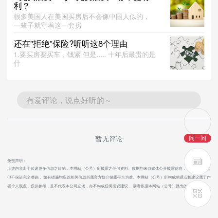
利？
很多美国人在美国买房后不会像中国人似的，
一辈子就守着这一套房
还在"拒绝”保险?听听这8个理由
1.要买房要买车，钱紧 但是..... 十年后最贵的是
什
有爱评论，说点好听的～
暂无评论
问一问
免责声明：
上述内容出于传递更多信息之目的，本网站（公号）所披露之任何资料、数据均来自媒体公开披露信息，信息数据力求
但不保证完全准确， 如有错漏均应以相关信息所属官方媒介披露平台为准。本网站（公号）所构成的观点和建议属于作
者个人观点，仅供参考，且不代表本公司立场，亦不构成任何投资建议， 读者依据本网站（公号）做出的任何行为所造
展开

成的一切后果、损失，本公司及作者均不承担任何责任。如阁下发现内容存在版权问题， 请提交相关链接至邮箱：
support@jiazhumeiguo.com，我们核对无误后会及时予以处理。