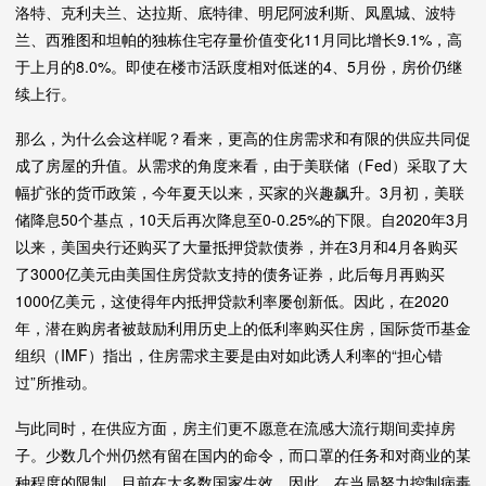
洛特、克利夫兰、达拉斯、底特律、明尼阿波利斯、凤凰城、波特
兰、西雅图和坦帕的独栋住宅存量价值变化11月同比增长9.1%，高
于上月的8.0%。即使在楼市活跃度相对低迷的4、5月份，房价仍继
续上行。
那么，为什么会这样呢？看来，更高的住房需求和有限的供应共同促
成了房屋的升值。从需求的角度来看，由于美联储（Fed）采取了大
幅扩张的货币政策，今年夏天以来，买家的兴趣飙升。3月初，美联
储降息50个基点，10天后再次降息至0-0.25%的下限。自2020年3月
以来，美国央行还购买了大量抵押贷款债券，并在3月和4月各购买
了3000亿美元由美国住房贷款支持的债务证券，此后每月再购买
1000亿美元，这使得年内抵押贷款利率屡创新低。因此，在2020
年，潜在购房者被鼓励利用历史上的低利率购买住房，国际货币基金
组织（IMF）指出，住房需求主要是由对如此诱人利率的“担心错
过”所推动。
与此同时，在供应方面，房主们更不愿意在流感大流行期间卖掉房
子。少数几个州仍然有留在国内的命令，而口罩的任务和对商业的某
种程度的限制，目前在大多数国家生效。因此，在当局努力控制病毒