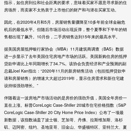
指示，如住房到位和社会距离的要求，意味着买家不愿意寻求新的住
房场所，而卖家不太热衷于上市他们的财产和与潜在买家互动。
因此，在2020年4月和5月，房屋销售量骤降至10多年前全球金融危
机后的最低水平。但随后市场活动出现反弹，整个夏季和下半年的销
售都出现了飙升。10月份，二手房销售达到15年来的最高水平。
据美国房屋抵押银行家协会（MBA）11月建筑商调查（BAS）数据
进一步显示了去年美国住宅房地产市场的活跃。美国新购住房的抵押
贷款申请比上年同期增长了34.7%。该协会负责经济和产业预测的副
总裁Joel Kan指出：“2020年11月的新房销售活动（包括抵押贷款申
请和房屋销售）的增速大大超过2019年，显示住房需求和新住宅建
设持续强劲增长。”
伴随着这一波房地产市场活动的是房价的强劲升值，美国全年房价一
直在上涨。标普CoreLogic Case-Shiller 20城市住宅价格指数（S&P
CoreLogic Case-Shiller 20 City Home Price Index）公布了一项最
新数据，该指数涵盖了波士顿、芝加哥、丹佛、拉斯维加斯、洛杉
矶、迈阿密、纽约、圣地亚哥、旧金山、华盛顿特区、亚特兰大、夏